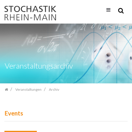
Zum
Inhalt
springen
Veranstaltungsarchiv
Veranstaltungen
Archiv
Events