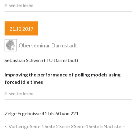
weiterlesen
21.12.2017
Oberseminar Darmstadt
Sebastian Schwinn (TU Darmstadt)
Improving the performance of polling models using
forced idle times
weiterlesen
Zeige Ergebnisse
41 bis 60
von
221
< Vorherige
Seite 1
Seite 2
Seite 3
Seite 4
Seite 5
Nächste >