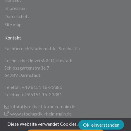
Impressum
Datenschutz
Site map
Kontakt
Fachbereich Mathematik - Stochastik
Technische Universität Darmstadt
Schlossgartenstraße 7
64289 Darmstadt
Telefon: +49 6151 16-23380
Telefax: +49 6151 16-23381
info(at)stochastik-rhein-main
.de
www.stochastik-rhein-main.de
Diese Website verwendet Cookies.
Ok, einverstanden