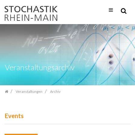
Zum
Inhalt
springen
Veranstaltungsarchiv
Veranstaltungen
Archiv
Events