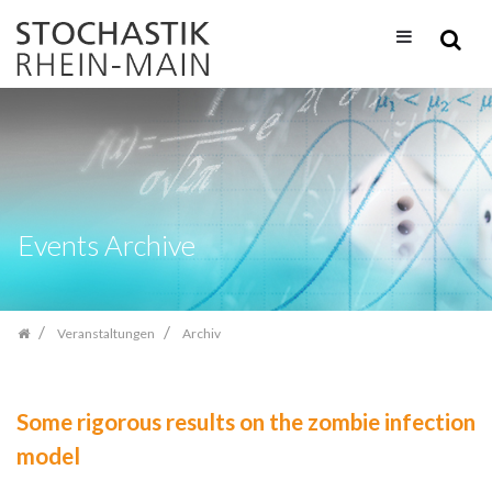
Zum
Inhalt
springen
Events Archive
Veranstaltungen
Archiv
Some rigorous results on the zombie infection
model