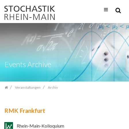
Zum
Inhalt
springen
Events Archive
Veranstaltungen
Archiv
RMK Frankfurt
Rhein-Main-Kolloquium