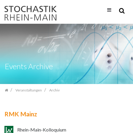
Zum
Inhalt
springen
Events Archive
Veranstaltungen
Archiv
RMK Mainz
Rhein-Main-Kolloquium