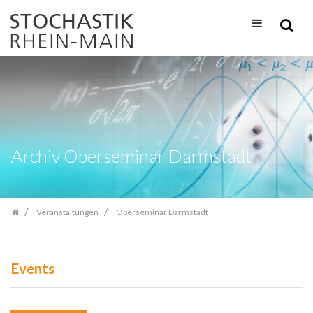
Zum
Inhalt
springen
Archiv Oberseminar Darmstadt
Veranstaltungen
Oberseminar Darmstadt
Events