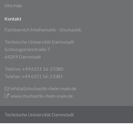
Site map
Kontakt
Fachbereich Mathematik - Stochastik
Technische Universität Darmstadt
Schlossgartenstraße 7
64289 Darmstadt
Telefon: +49 6151 16-23380
Telefax: +49 6151 16-23381
info(at)stochastik-rhein-main
.de
www.stochastik-rhein-main.de
Technische Universität Darmstadt