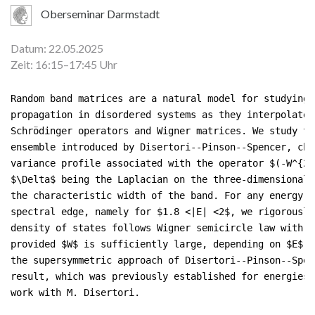
Oberseminar Darmstadt
Datum: 22.05.2025
Zeit: 16:15–17:45 Uhr
Random band matrices are a natural model for studying 
propagation in disordered systems as they interpolate 
Schrödinger operators and Wigner matrices. We study th
ensemble introduced by Disertori--Pinson--Spencer, cha
variance profile associated with the operator $(-W^{2}
$\Delta$ being the Laplacian on the three-dimensional 
the characteristic width of the band. For any energy $
spectral edge, namely for $1.8 <|E| <2$, we rigorously
density of states follows Wigner semicircle law with p
provided $W$ is sufficiently large, depending on $E$. 
the supersymmetric approach of Disertori--Pinson--Spen
result, which was previously established for energies 
work with M. Disertori.