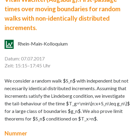
times over moving boundaries for random
walks with non-identically distributed
increments.
Rhein-Main-Kolloquium
Datum: 07.07.2017
Zeit: 15:15–17:45 Uhr
We consider a random walk $S_n$ with independent but not
necessarily identical distributed increments. Assuming that
increments satisfy the Lindeberg condition, we investigate
the tail-behaviour of the time $T_g=\min\{n:x+S_n\leq g_n\}$
for a large class of boundaries $g_n$. We also prove limit
theorems for $S_n$ conditioned on $T_x>n$.
Nummer