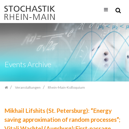
Zum
Inhalt
springen
Events Archive
Veranstaltungen
Rhein-Main-Kolloquium
Mikhail Lifshits (St. Petersburg): “Energy
saving approximation of random processes”;
Vitali Wachtel (Augsburg):First-passage