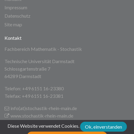
Impressum
Datenschutz
Site map
Kontakt
Fachbereich Mathematik - Stochastik
Technische Universität Darmstadt
Schlossgartenstraße 7
64289 Darmstadt
Telefon: +49 6151 16-23380
Telefax: +49 6151 16-23381
info(at)stochastik-rhein-main
.de
www.stochastik-rhein-main.de
Diese Website verwendet Cookies.
Ok, einverstanden