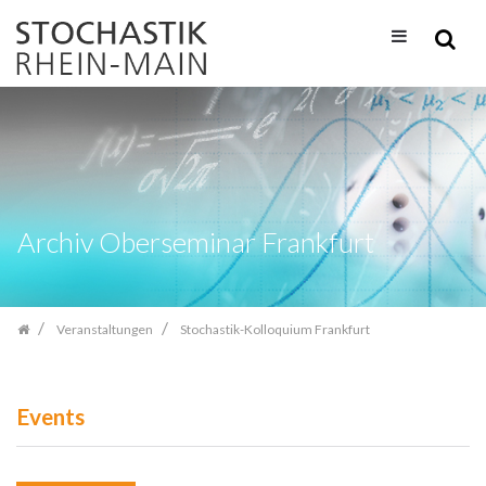
Zum
Inhalt
springen
Archiv Oberseminar Frankfurt
Veranstaltungen
Stochastik-Kolloquium Frankfurt
Events