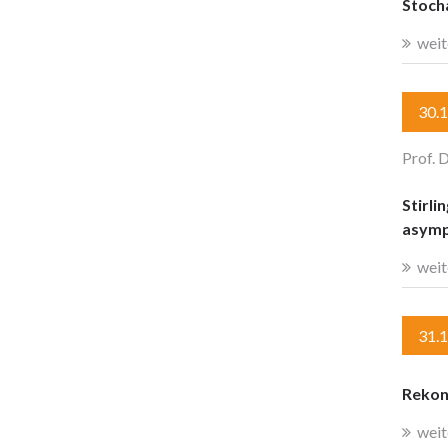
Stoch
weit
30.
Prof. 
Stirli
asymp
weit
31.
Rekon
weit