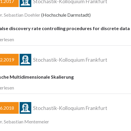
Stochastik-Kolloquium Frankfurt
11.2017
Dr. Sebastian Doehler
(Hochschule Darmstadt)
lse discovery rate controlling procedures for discrete data
erlesen
Stochastik-Kolloquium Frankfurt
02.2019
sche Multidimensionale Skalierung
erlesen
Stochastik-Kolloquium Frankfurt
06.2018
Dr. Sebastian Mentemeier