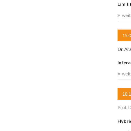
Limit 
weit
15.
Dr. Ar
Intera
weit
18.
Prof. 
Hybri