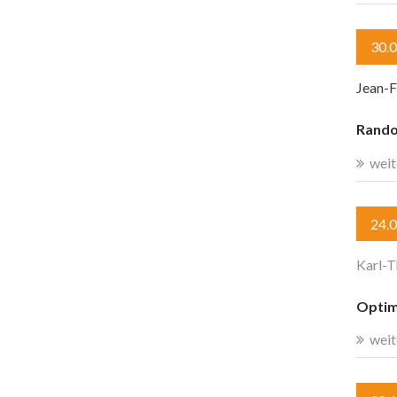
30.
Jean-F
Rando
weit
24.
Karl-T
Optima
weit