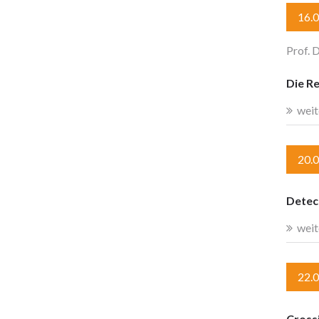
16.
Prof. D
Die R
weit
20.
Detect
weit
22.
Crossi