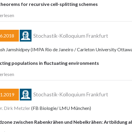
theorems for recursive cell-splitting schemes
erlesen
Stochastik-Kolloquium Frankfurt
06.2018
ash Jamshidpey (IMPA Rio de Janeiro / Carleton University Ottaw
cting populations in fluctuating environments
erlesen
Stochastik-Kolloquium Frankfurt
11.2019
Dr. Dirk Metzler
(FB Biologie/ LMU München)
dzone zwischen Rabenkrähen und Nebelkrähen: Artbildung al