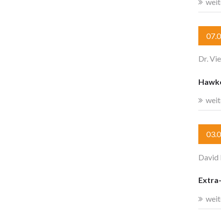
weit
07.
Dr. Vi
Hawkes
weit
03.
David
Extra-
weit