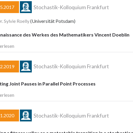
Stochastik-Kolloquium Frankfurt
05.2017
r. Sylvie Roelly
(Universität Potsdam)
enaissance des Werkes des Mathematikers Vincent Doeblin
erlesen
Stochastik-Kolloquium Frankfurt
02.2019
ing Joint Pauses in Parallel Point Processes
erlesen
Stochastik-Kolloquium Frankfurt
01.2020
ng a fitness valley as a metastable transition in a stochasti