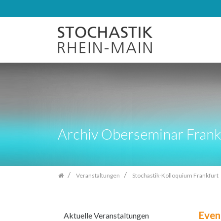
Zum
Inhalt
springen
Archiv Oberseminar Frank
Veranstaltungen
Stochastik-Kolloquium Frankfurt
Even
Aktuelle Veranstaltungen