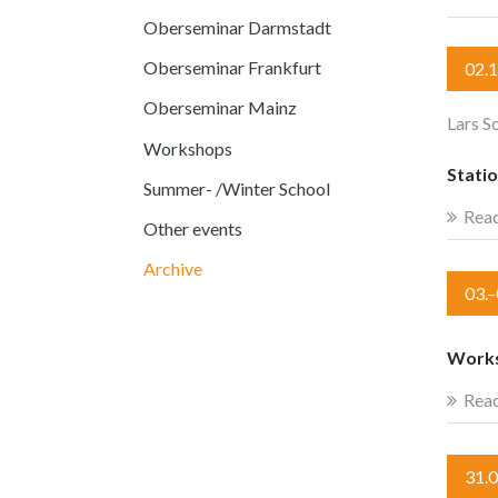
Oberseminar Darmstadt
Oberseminar Frankfurt
02.
Oberseminar Mainz
Lars S
Workshops
Stati
Summer- /Winter School
Rea
Other events
Archive
03.
Works
Rea
31.0