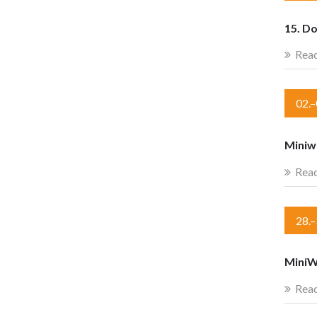
15. D
Rea
02.
Miniw
Rea
28.
MiniW
Rea