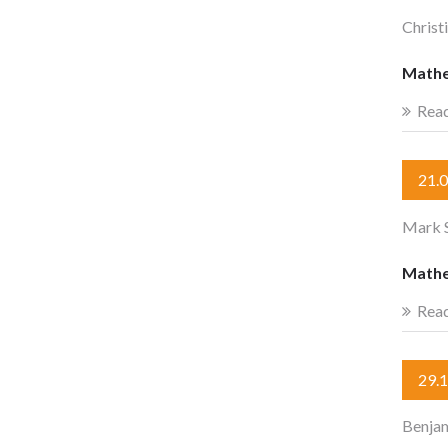
Christ
Mathe
Rea
21.
Mark S
Mathe
Rea
29.
Benja