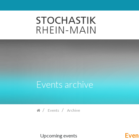
Skip
navigation
Events archive
Events
Archive
Even
Upcoming events