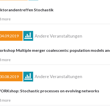
oktorandentreffen Stochastik
d more
Andere Veranstaltungen
–04.09.2019
orkshop Multiple merger coalescents: population models an
d more
Andere Veranstaltungen
–30.08.2019
ORKshop: Stochastic processes on evolving networks
d more