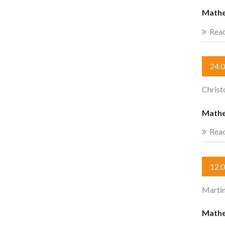
Mathe
Rea
24.
Christ
Mathe
Rea
12.
Marti
Mathe