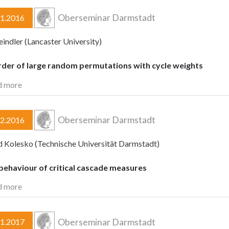
Oberseminar Darmstadt
11.2016
eindler (Lancaster University)
rder of large random permutations with cycle weights
d more
Oberseminar Darmstadt
12.2016
 Kolesko (Technische Universität Darmstadt)
behaviour of critical cascade measures
d more
Oberseminar Darmstadt
01.2017