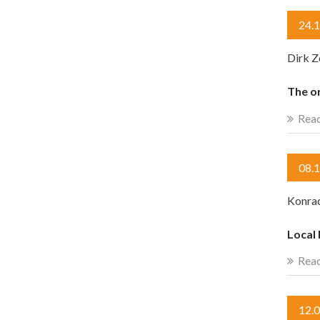
24.
Dirk Z
The o
Rea
08.
Konrad
Local 
Rea
12.