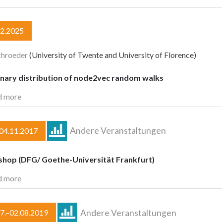
12.2025
chroeder
(University of Twente and University of Florence)
onary distribution of node2vec random walks
d more
Andere Veranstaltungen
–04.11.2017
hop (DFG/ Goethe-Universität Frankfurt)
d more
Andere Veranstaltungen
7.–02.08.2019