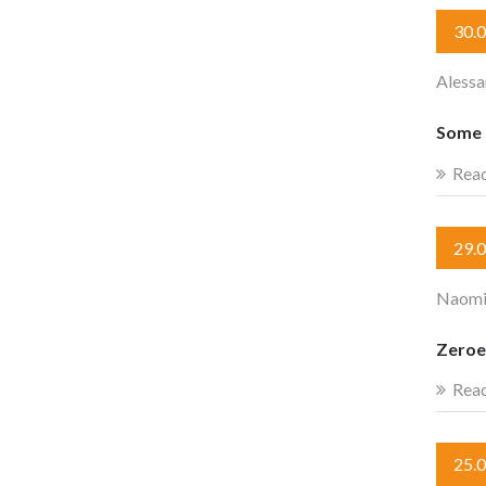
30.
Alessa
Some r
Rea
29.
Naomi
Zeroe
Rea
25.