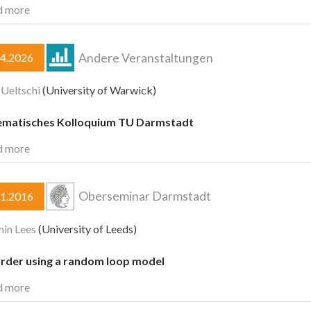
d more
Andere Veranstaltungen
04.2026
 Ueltschi
(University of Warwick)
matisches Kolloquium TU Darmstadt
d more
Oberseminar Darmstadt
11.2016
in Lees
(University of Leeds)
order using a random loop model
d more