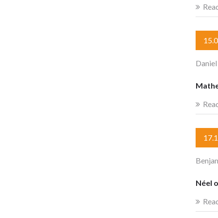
Rea
15.
Daniel
Mathe
Rea
17.
Benjam
Néel 
Rea