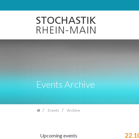
Skip
navigation
Events Archive
Events
Archive
22.1
Upcoming events