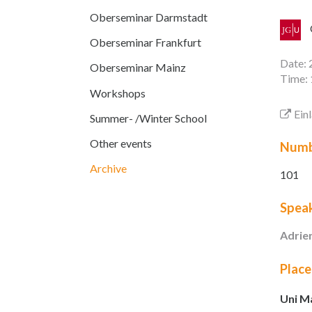
Oberseminar Darmstadt
Oberseminar Frankfurt
Date: 
Oberseminar Mainz
Time: 
Workshops
Ein
Summer- /Winter School
Other events
Numb
Archive
101
Spea
Adrie
Place
Uni Ma