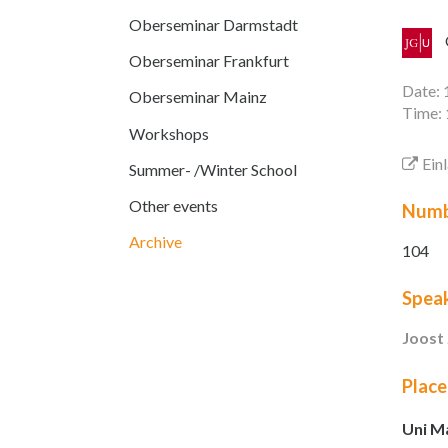
Oberseminar Darmstadt
Oberseminar Frankfurt
Date: 
Oberseminar Mainz
Time: 
Workshops
Ein
Summer- /Winter School
Other events
Numb
Archive
104
Spea
Joost
Place
Uni Ma