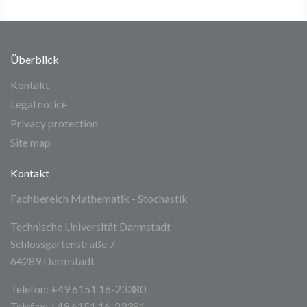
Überblick
Kontakt
Legal notice
Privacy protection
Site map
Kontakt
Fachbereich Mathematik - Stochastik
Technische Universität Darmstadt
Schlossgartenstraße 7
64289 Darmstadt
Telefon: +49 6151 16-23380
Telefax: +49 6151 16-23381