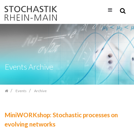
Skip
navigation
Events Archive
Events
Archive
MiniWORKshop: Stochastic processes on
evolving networks