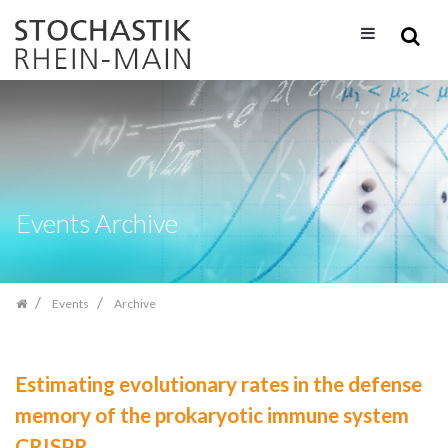
Skip
navigation
Events Archive
Events
Archive
Estimating evolutionary rates in the defense
memory of the prokaryotic immune system
CRISPR