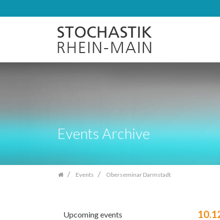
Skip
navigation
Events Archive
Events
Oberseminar Darmstadt
10.1
Upcoming events