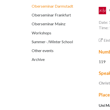
Oberseminar Darmstadt
Oberseminar Frankfurt
Date: 
Oberseminar Mainz
Time: 
Workshops
Ein
Summer- /Winter School
Other events
Numb
Archive
119
Spea
Christ
Place
Uni Ma