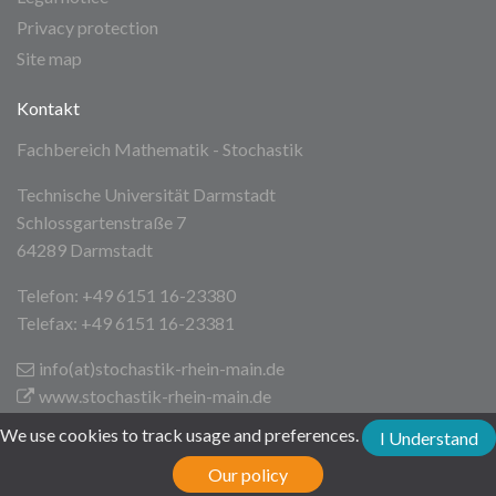
Privacy protection
Site map
Kontakt
Fachbereich Mathematik - Stochastik
Technische Universität Darmstadt
Schlossgartenstraße 7
64289 Darmstadt
Telefon: +49 6151 16-23380
Telefax: +49 6151 16-23381
info(at)stochastik-rhein-main
.de
www.stochastik-rhein-main.de
We use cookies to track usage and preferences.
I Understand
Technische Universität Darmstadt
Our policy