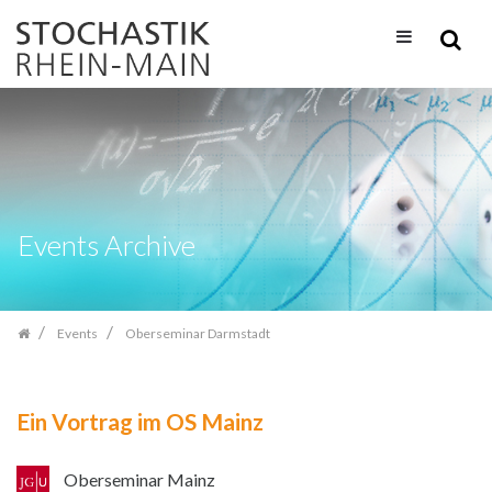
Skip
navigation
Events Archive
Events
Oberseminar Darmstadt
Ein Vortrag im OS Mainz
Oberseminar Mainz