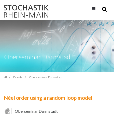
Skip
navigation
Oberseminar Darmstadt
Events
Oberseminar Darmstadt
Néel order using a random loop model
Oberseminar Darmstadt