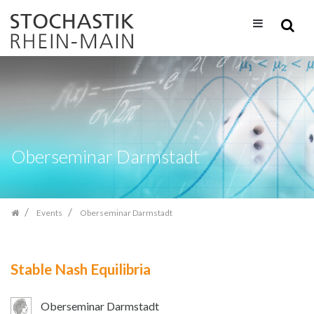
Skip
navigation
Oberseminar Darmstadt
Events
Oberseminar Darmstadt
Stable Nash Equilibria
Oberseminar Darmstadt