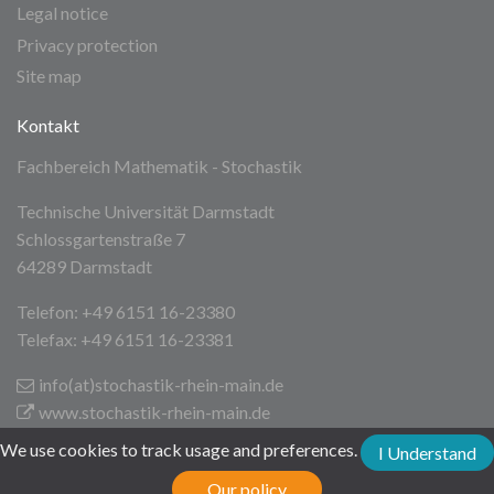
Legal notice
Privacy protection
Site map
Kontakt
Fachbereich Mathematik - Stochastik
Technische Universität Darmstadt
Schlossgartenstraße 7
64289 Darmstadt
Telefon: +49 6151 16-23380
Telefax: +49 6151 16-23381
info(at)stochastik-rhein-main
.de
www.stochastik-rhein-main.de
We use cookies to track usage and preferences.
I Understand
Technische Universität Darmstadt
Our policy